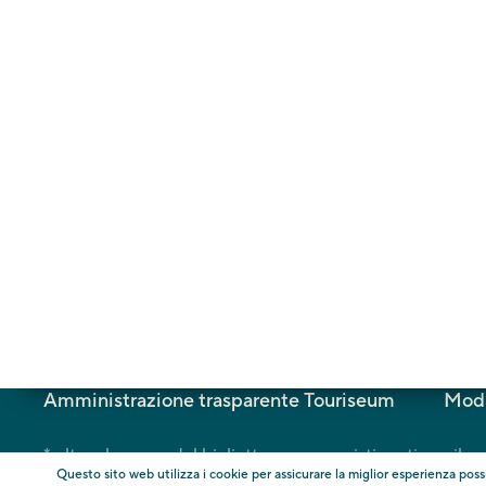
I Giardini
St-Valentin-Str. 51A
I-39012 Meran
Tel. +39 0473 255600
E-Mail:
info@trauttmansdorff.it
AGB
Informazioni
Imprint
Codice d
Amministrazione trasparente Touriseum
Modi
* oltre al prezzo del biglietto, sono previsti costi per i
Questo sito web utilizza i cookie per assicurare la miglior esperienza poss