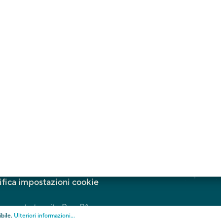
Touriseum
St-Valentin-Str. 51A
I - 39012 Meran
Tel. +39 0473 255 655
E-Mail:
info@touriseum.it
ella privacy
Cookies
Amministrazione traspar
fica impostazioni cookie
l pagamento tramite PagoPA.
ibile.
Ulteriori informazioni...