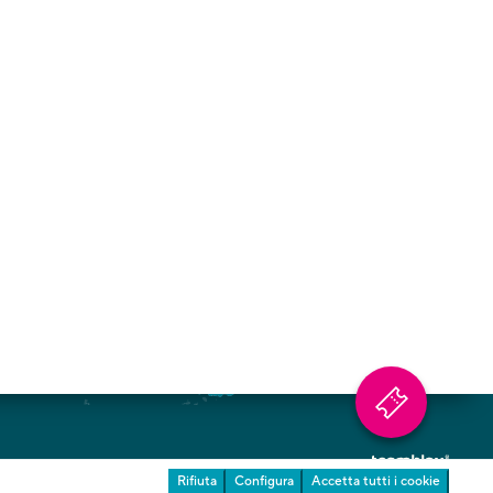
Chi siamo
Contatto
Newsletter
Riconoscimenti
Stampa & Download
La vostra opinione è importante per noi
ente Giardini
Rifiuta
Configura
Accetta tutti i cookie