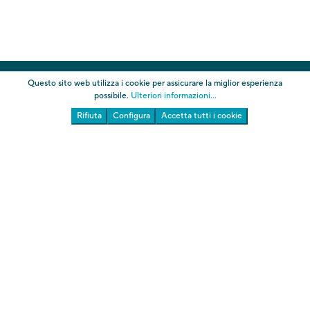
I Giardini
Questo sito web utilizza i cookie per assicurare la miglior esperienza
possibile.
Ulteriori informazioni...
Rifiuta
Configura
Accetta tutti i cookie
Touriseum
Chi siamo
AGB
Informazioni
Imprint
Codice della privacy
Cookies
Amministrazione trasparente Giardini
Amministrazione trasparente Touriseum
Modifica impostazioni cookie
* oltre al prezzo del biglietto, sono previsti costi per il
pagamento tramite PagoPA.