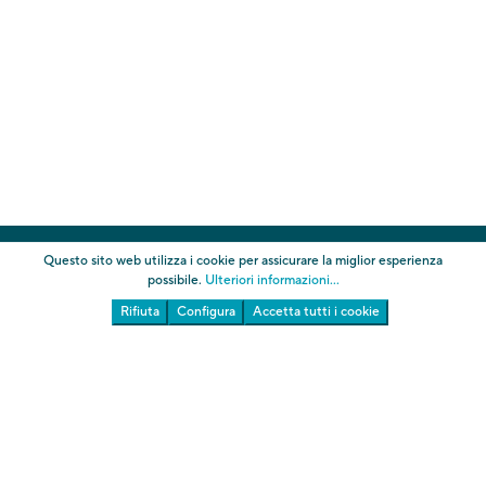
I Giardini
Questo sito web utilizza i cookie per assicurare la miglior esperienza
possibile.
Ulteriori informazioni...
Rifiuta
Configura
Accetta tutti i cookie
Touriseum
Chi siamo
AGB
Informazioni
Imprint
Codice della privacy
Cookies
Amministrazione trasparente Giardini