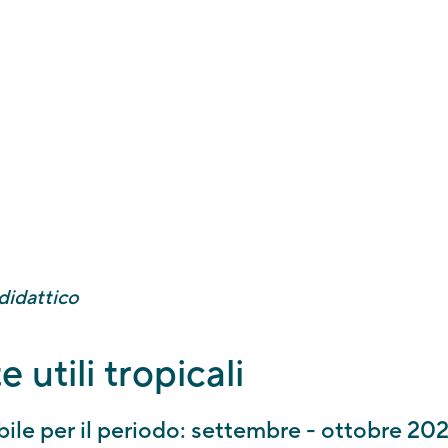
la vostra richiesta per questa attività didattica. Se disponibile, ri
enotazione
entro pochi giorni lavorativi. Se la data desiderata non 
contatteremo.
I ELABORAZIONE E PAGAMENTO
e che potremmo impiegare
fino a 5 giorni lavorativi
per elaborare e
. Il pagamento può essere effettuato in loco il giorno della visita o
 tramite fattura (solo fatturazione elettronica e PagoPA).
didattico
e utili tropicali
ile per il periodo: settembre - ottobre 202