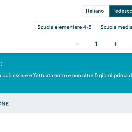
Italiano
Tedesc
Scuola elementare 4-5
Scuola medi
-
+
:
 può essere effettuata entro e non oltre 5 giorni prima d
ONE
E UNA DATA E IL NUMERO DI STUDENTI 
ESSE