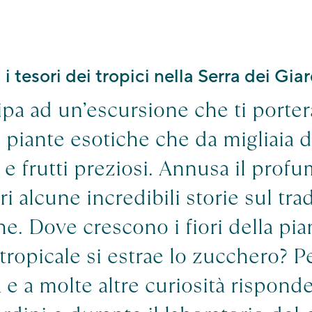
 i tesori dei tropici nella Serra dei Gi
ipa ad un’escursione che ti porte
 piante esotiche che da migliaia d
 e frutti preziosi. Annusa il profu
i alcune incredibili storie sul tra
he. Dove crescono i fiori della pi
tropicale si estrae lo zucchero? P
 e a molte altre curiosità rispond