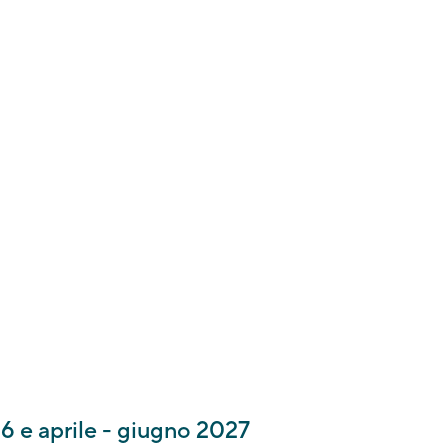
ceverete
una
fosse più
 organizzare la
6 e aprile - giugno 2027