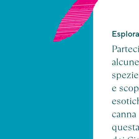
Esplora
Partec
alcune
spezie
e scopr
esotic
canna 
questa