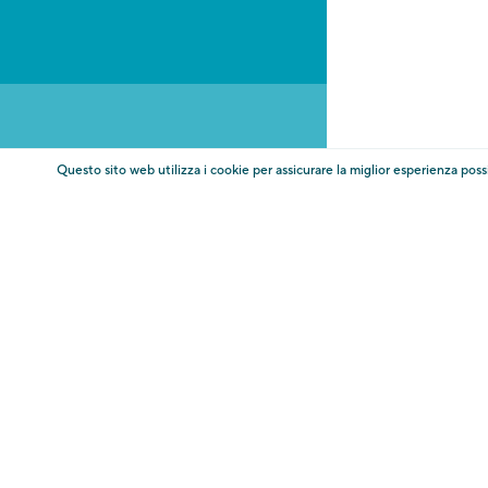
AGB
Informazioni
Imprint
Codice d
Amministrazione trasparente Touriseum
Modi
* oltre al prezzo del biglietto, sono previsti costi per i
Questo sito web utilizza i cookie per assicurare la miglior esperienza poss