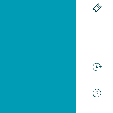
I Giardini
St-Valentin-Str. 51A
I-39012 Meran
Tel. +39 0473 255600
E-Mail:
info@trauttmansdorff.it