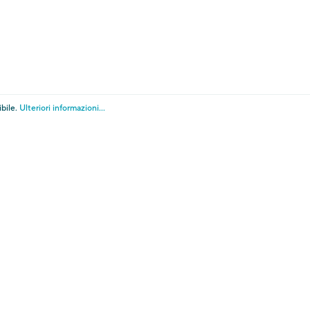
ella privacy
Cookies
Amministrazione traspar
fica impostazioni cookie
l pagamento tramite PagoPA.
ibile.
Ulteriori informazioni...