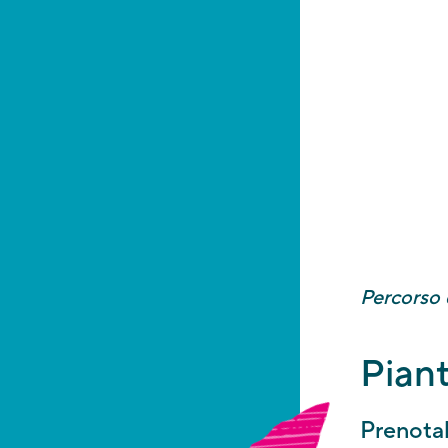
Ringraziamo per 
conferma di pr
disponibile, vi 
TEMPI D
Tenete present
vostra richiesta
successivamente
Percorso 
Piant
Prenotab