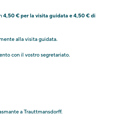
n
4,50 € per la visita guidata e 4,50 € di
ente alla visita guidata.
ento con il vostro segretariato.
Chi siamo
Contatto
Newsletter
Riconoscimenti
Stampa & Download
iasmante a Trauttmansdorff.
La vostra opinione è importante per noi