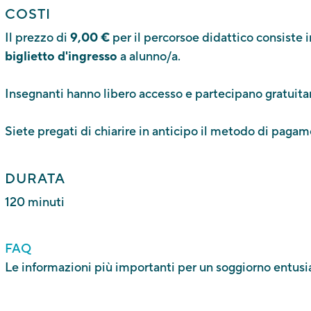
COSTI
Il prezzo di
9,00 €
per il percorsoe didattico consiste i
biglietto d'ingresso
a alunno/a.
Insegnanti hanno libero accesso e partecipano gratuitam
Siete pregati di chiarire in anticipo il metodo di pagam
Touriseum
DURATA
St-Valentin-Str. 51A
120 minuti
I - 39012 Meran
Tel. +39 0473 255 655
FAQ
E-Mail:
info@touriseum.it
Le informazioni più importanti per un soggiorno entus