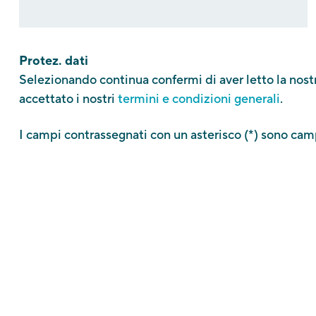
Protez. dati
Selezionando continua confermi di aver letto la nost
accettato i nostri
termini e condizioni generali
.
I campi contrassegnati con un asterisco (*) sono camp
Touriseum
St-Valentin-Str. 51A
I - 39012 Meran