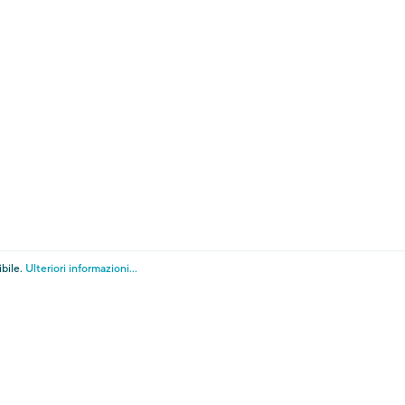
Tel. +39 0473 255 655
E-Mail:
info@touriseum.it
ella privacy
Cookies
Amministrazione traspar
fica impostazioni cookie
l pagamento tramite PagoPA.
ibile.
Ulteriori informazioni...