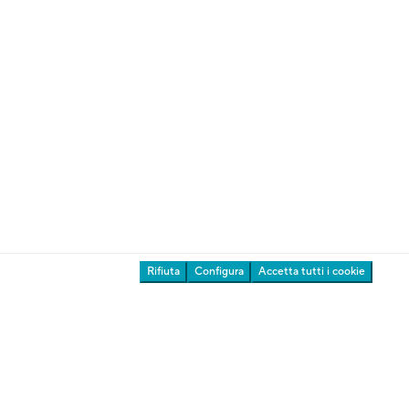
Riconoscimenti
Stampa & Download
La vostra opinione è importante per noi
ente Giardini
Rifiuta
Configura
Accetta tutti i cookie