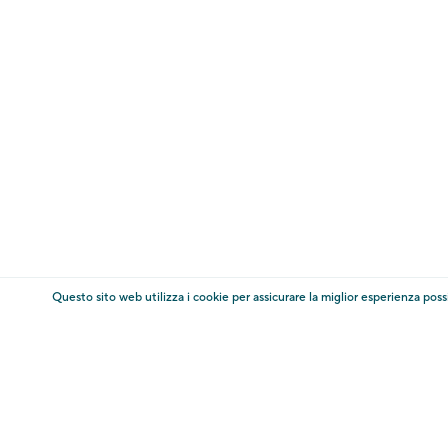
Tel. +39 0473 255600
E-Mail:
info@trauttmansdorff.it
AGB
Informazioni
Imprint
Codice d
Amministrazione trasparente Touriseum
Modi
* oltre al prezzo del biglietto, sono previsti costi per i
Questo sito web utilizza i cookie per assicurare la miglior esperienza poss