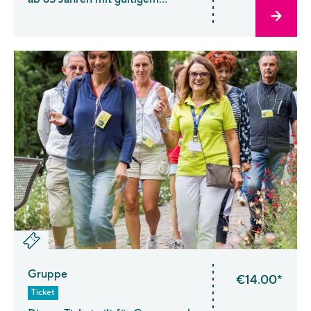
Personalausweis vom 1. April bis 31.
Oktober. Ab 1. November kaufen
Sie bitte ein Spätherbst-Ticket.
Birthday Week Special: Vom 12.–
19. Juli erhalten Sie das
vergünstigte Birthday-Week-
Ermäßigt Ticket!
Gruppe
€14.00*
Ticket