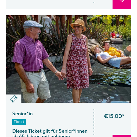
Oktober. Ab 1. November kaufen
Sie bitte ein Spätherbst-Ticket.
Birthday Week Special: Vom 12.–
19. Juli erhalten Sie das
vergünstigte Birthday-Week-
Ermäßigt Ticket!
Senior*in
€15.00*
Ticket
Dieses Ticket gilt für Senior*innen
ab 65 Jahren mit gültigem