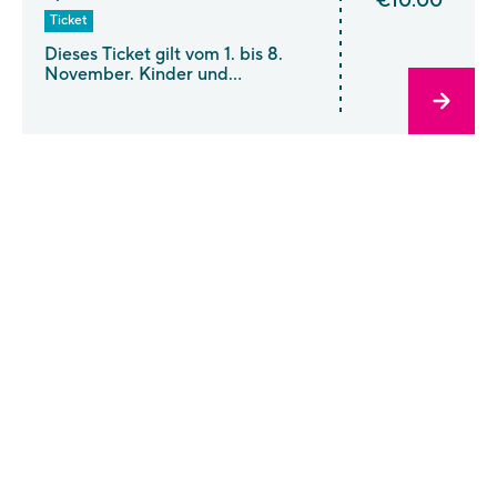
€10.00*
Ticket
Dieses Ticket gilt vom 1. bis 8.
November. Kinder und
Jugendliche unter 18 Jahren haben
kostenlosen Eintritt.