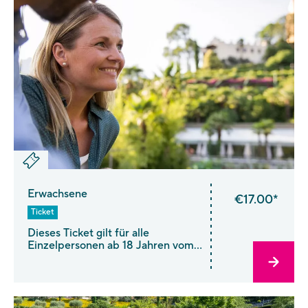
Erwachsene
€17.00*
Ticket
Dieses Ticket gilt für alle
Einzelpersonen ab 18 Jahren vom
1. April bis 31. Oktober. Ab 1.
November kaufen Sie bitte
ein Spätherbst-Ticket. Birthday
Week Special: Vom 12.–19. Juli
erhalten Sie das