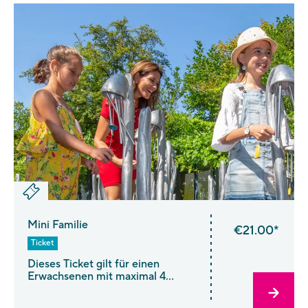
bis 17 Jahren und ist gültig vom 1.
April bis 31. Oktober. Ab 1.
November kaufen Sie bitte
ein Spätherbst-Ticket. Birthday
Week Special: Vom 12.–19. Juli
erhalten Sie das
vergünstigte Birthday-Week-
Familie Ticket!
Mini Familie
€21.00*
Ticket
Dieses Ticket gilt für einen
Erwachsenen mit maximal 4
Kindern von 6 bis 17 Jahren vom
1. April bis 31. Oktober. Ab 1.