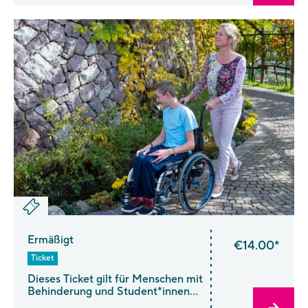
November kaufen Sie bitte
ein Spätherbst-Ticket. Birthday
Week Special: Vom 12.–19. Juli
erhalten Sie das
vergünstigte Birthday-Week-Mini
Familie Ticket!
Ermäßigt
€14.00*
Ticket
Dieses Ticket gilt für Menschen mit
Behinderung und Student*innen
unter 28 Jahren vom 1. April bis 31.