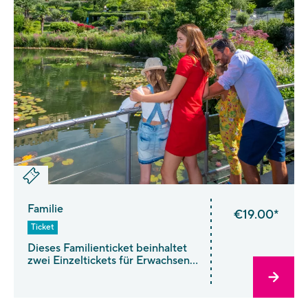
vergünstigte Birthday-Week-
Erwachsene Ticket!
Familie
€19.00*
Ticket
Dieses Familienticket beinhaltet
zwei Einzeltickets für Erwachsene
à 19,00 € (Gesamtpreis 38,00 €).
Es berechtigt zur Mitnahme von
maximal 4 Kindern im Alter von 6