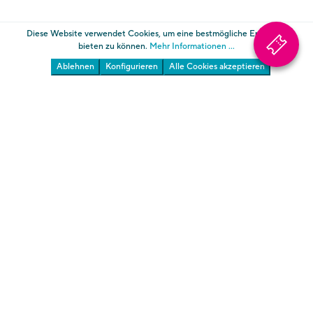
Diese Website verwendet Cookies, um eine bestmögliche Erfahrung
bieten zu können.
Mehr Informationen ...
Ablehnen
Konfigurieren
Alle Cookies akzeptieren
Die Gärten von Schloss Trauttmansdorff
Südtiroler Landesmuseum für Tourismus
Über uns
AGB
Informationen
Impressum
Datenschutz
Cookies
Transparente Verwaltung Gärten
Transparente Verwaltung Touriseum
Cookie-Einstellungen ändern
* zuzügl. zum Ticketpreis fallen Kosten für die