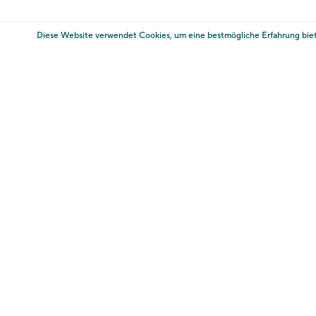
* zuzügl. zum Ticketpreis fallen Kosten für die Bezahlu
Diese Website verwendet Cookies, um eine bestmögliche Erfahrung bie