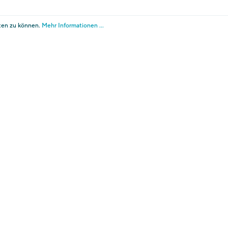
ng über PagoPA an.
ten zu können.
Mehr Informationen ...