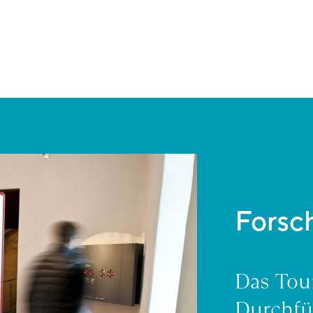
Forsc
Das Tou
Durchfü