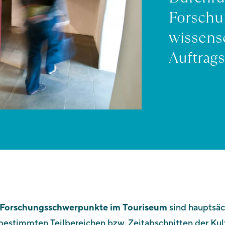
Forschun
wissensc
Auftrags
Forschungsschwerpunkte im Touriseum
sind hauptsäc
bestimmten Teilbereichen bzw. Zeitabschnitten der Kul