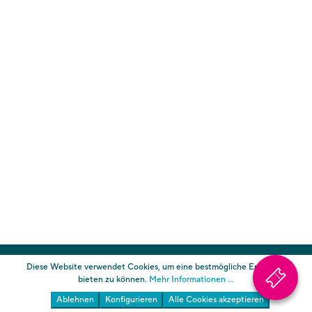
Die Gärten von Schloss Trauttmansdorff
Diese Website verwendet Cookies, um eine bestmögliche Erfahrung
bieten zu können.
Mehr Informationen ...
Ablehnen
Konfigurieren
Alle Cookies akzeptieren
Südtiroler Landesmuseum für Tourismus