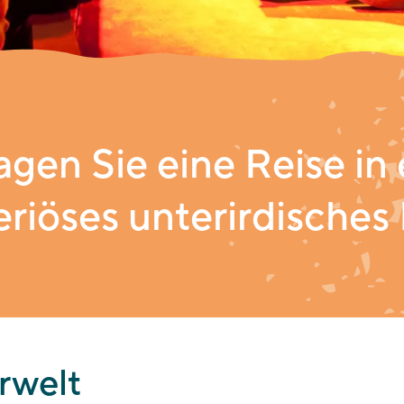
gen Sie eine Reise in 
riöses unterirdisches
rwelt