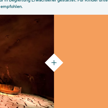
ur in Begleitung Erwachsener gestattet. Für Kinder unte
 empfohlen.