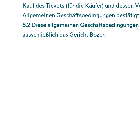
Kauf des Tickets (für die Käufer) und dessen 
Allgemeinen Geschäftsbedingungen bestätigt 
8.2 Diese allgemeinen Geschäftsbedingungen unt
ausschließlich das Gericht Bozen
Die Gärten von Schloss Trauttmansdorff
St-Valentin-Str. 51A
I-39012 Meran
Tel. +39 0473 255600