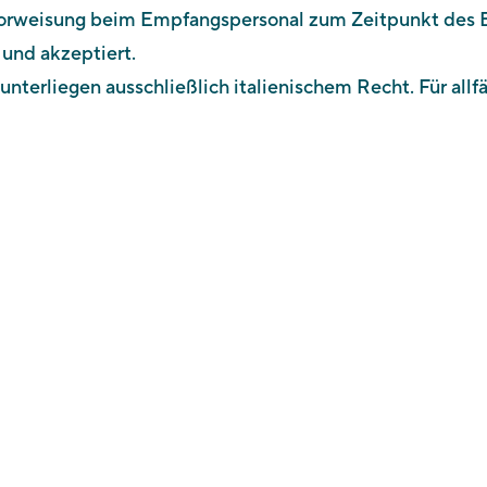
Vorweisung beim Empfangspersonal zum Zeitpunkt des Ei
und akzeptiert.
erliegen ausschließlich italienischem Recht. Für allfäll
Südtiroler Landesmuseum für Tourismus
St-Valentin-Str. 51A
I - 39012 Meran
Tel. +39 0473 255 655