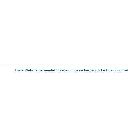
E-Mail:
info@trauttmansdorff.it
AGB
Informationen
Impressum
Da
Transparente Verwaltung Touriseum
Cookie-E
* zuzügl. zum Ticketpreis fallen Kosten für die Bezahlu
Diese Website verwendet Cookies, um eine bestmögliche Erfahrung bie