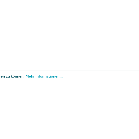
E-Mail:
info@touriseum.it
tenschutz
Cookies
Transparente Verwaltung 
instellungen ändern
ng über PagoPA an.
ten zu können.
Mehr Informationen ...