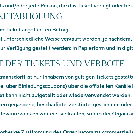
ts und/oder jede Person, die das Ticket vorlegt oder besi
TICKETABHOLUNG
em Ticket angeführten Betrag.
f unterschiedliche Weise verkauft werden, je nachdem, 
r Verfügung gestellt werden: in Papierform und in digit
IT DER TICKETS UND VERBOTE
ttmansdorff ist nur Inhabern von gültigen Tickets gesta
el über Einladungscoupons) über die offiziellen Kanäle 
cket kann nicht aufgeteilt oder wiederverwendet werden.
loren gegangene, beschädigte, zerstörte, gestohlene oder
 zu Gewinnzwecken weiterzuverkaufen, sofern der Organi
e vorherige Zustimmung des Organisators zu kommerziell