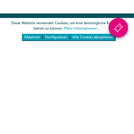
Die Gärten von Schloss Trauttmansdorff
Diese Website verwendet Cookies, um eine bestmögliche Erfahrung
bieten zu können.
Mehr Informationen ...
Ablehnen
Konfigurieren
Alle Cookies akzeptieren
Südtiroler Landesmuseum für Tourismus
Über uns
AGB
Informationen
Impressum
Datenschutz
Cookies
Transparente Verwaltung Gärten
Transparente Verwaltung Touriseum
Cookie-Einstellungen ändern
* zuzügl. zum Ticketpreis fallen Kosten für die
Bezahlung über PagoPA an.