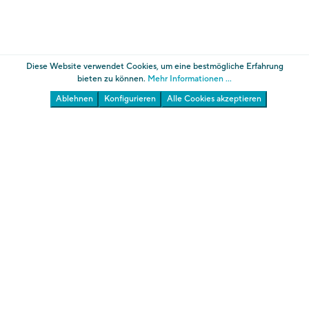
Diese Website verwendet Cookies, um eine bestmögliche Erfahrung
bieten zu können.
Mehr Informationen ...
Ablehnen
Konfigurieren
Alle Cookies akzeptieren
Die Gärten von Schloss Trauttmansdorff
Südtiroler Landesmuseum für Tourismus