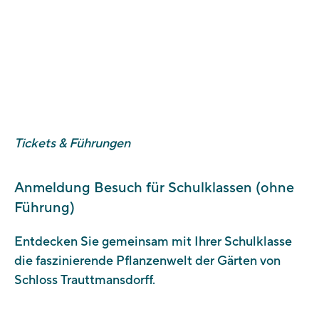
BEZAHLUNG
Die Bezahlung erfolgt entweder am Tag des Besuchs vor Ort
oder nachträglich mit Rechnung (ausschließlich
elektronische Rechnung und PagoPA).
Tickets & Führungen
Anmeldung Besuch für Schulklassen (ohne
Führung)
Entdecken Sie gemeinsam mit Ihrer Schulklasse
die faszinierende Pflanzenwelt der Gärten von
Schloss Trauttmansdorff.