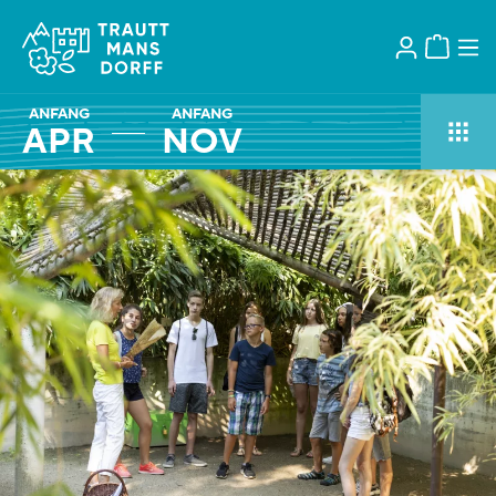
ANFANG
ANFANG
APR
NOV