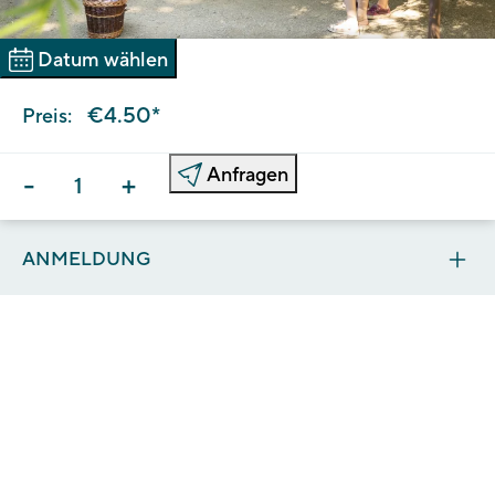
Datum wählen
€4.50*
Preis:
Anfragen
-
+
ANMELDUNG
BITTE WÄHLEN SIE EIN DATUM UND
DIE ANZAHL DER SCHÜLER*INNEN.
Wir freuen uns über Ihre Anfrage für den Besuch.
Bei Verfügbarkeit erhalten Sie innerhalb weniger
Arbeitstage eine Buchungsbestätigung. Sollte Ihr
Wunschtermin nicht mehr frei sein, melden wir uns bei
Ihnen.