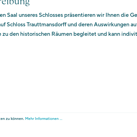
reibung
en Saal unseres Schlosses präsentieren wir Ihnen die G
St-Valentin-Str. 51A
auf Schloss Trauttmansdorff und deren Auswirkungen a
I - 39012 Meran
 zu den historischen Räumen begleitet und kann indivit
Tel. +39 0473 255 655
E-Mail:
info@touriseum.it
tenschutz
Cookies
Transparente Verwaltung 
instellungen ändern
ng über PagoPA an.
ten zu können.
Mehr Informationen ...