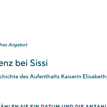
e ein Datum und die Anzahl der Schüler*innen. Wir freuen uns über
ische Aktion. Bei Verfügbarkeit erhalten Sie innerhalb weniger Arb
gung. Sollte Ihr Wunschtermin nicht mehr frei sein, melden wir un
ches Angebot
nz bei Sissi
hichte des Aufenthalts Kaiserin Elisabeth
WÄHLEN SIE EIN DATUM UND DIE ANZAH