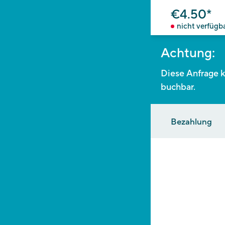
€4.50*
nicht verfügb
Achtung:
Diese Anfrage k
buchbar.
Bezahlung
BEARBEI
Bitte beachten S
Arbeitstage ben
oder nachträgl
VORMER