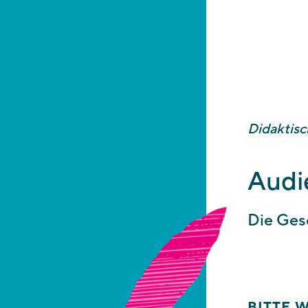
Bitte wählen Si
für diese didakt
Buchungsbestäti
Didaktis
Audie
Die Gesc
BITTE 