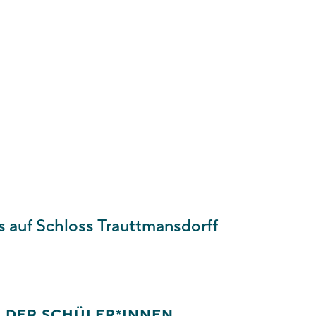
 Ihre Anfrage
eitstage eine
s bei Ihnen.
s auf Schloss Trauttmansdorff
L DER SCHÜLER*INNEN