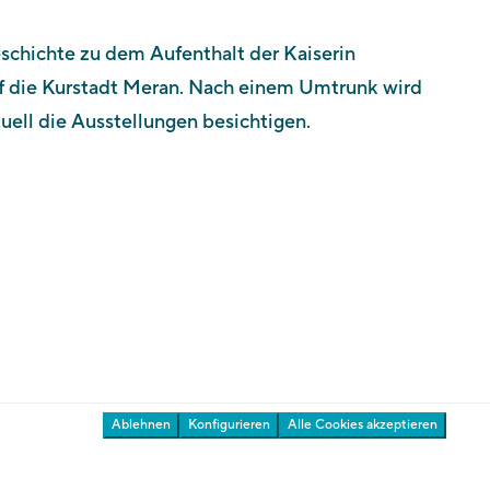
eschichte zu dem Aufenthalt der Kaiserin
Kontakt
uf die Kurstadt Meran. Nach einem Umtrunk wird
Newsletter
uell die Ausstellungen besichtigen.
Auszeichnungen
Presse & Download
Ihre Meinung ist uns wichtig
Gärten
Ablehnen
Konfigurieren
Alle Cookies akzeptieren