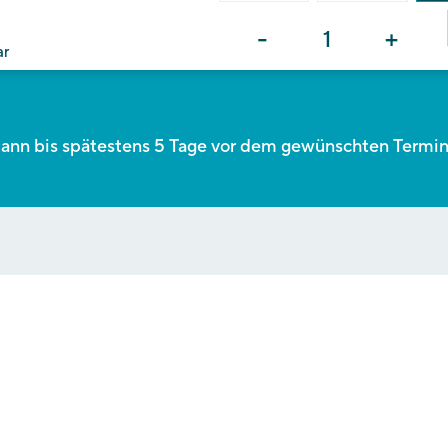
-
+
ar
ann bis spätestens 5 Tage vor dem gewünschten Termin g
TUNGSZEIT UND BEZAHLUNG
ie, dass wir für die Bearbeitung und Organisation Ihrer Anfrage bi
ötigen könnten. Die Bezahlung erfolgt entweder am Tag des Besu
ich mit Rechnung (ausschließlich elektronische Rechnung und Pa
KUNG