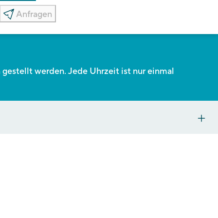
Anfragen
estellt werden. Jede Uhrzeit ist nur einmal
s zu 5
chs vor Ort
goPA).