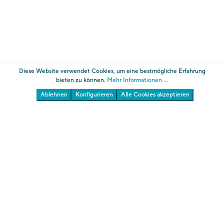
Diese Website verwendet Cookies, um eine bestmögliche Erfahrung
bieten zu können.
Mehr Informationen ...
Ablehnen
Konfigurieren
Alle Cookies akzeptieren
Die Gärten von Schloss Trauttmansdorff
Südtiroler Landesmuseum für Tourismus