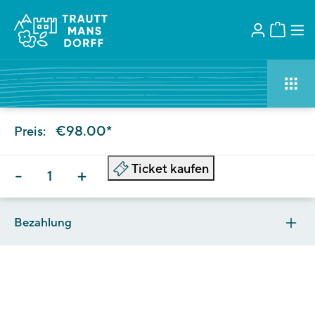
€98.00*
Preis:
Ticket kaufen
-
+
Bezahlung
Das Ticket beinhaltet:
Eintritt in die Gärten
Eintritt in das Tourismusmuseum
Eintritt Sonderausstellung