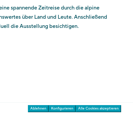
eine spannende Zeitreise durch die alpine
Kontakt
enswertes über Land und Leute. Anschließend
Newsletter
ell die Ausstellung besichtigen.
Auszeichnungen
Presse & Download
Ihre Meinung ist uns wichtig
Gärten
Ablehnen
Konfigurieren
Alle Cookies akzeptieren