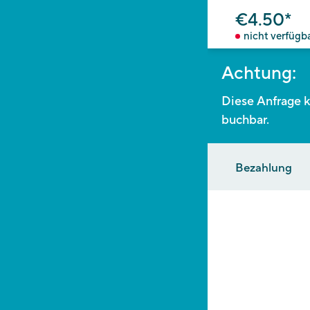
€4.50*
nicht verfügb
Achtung:
Diese Anfrage k
buchbar.
Bezahlung
BEARBEI
Bitte beachten S
Arbeitstage ben
oder nachträgl
VORMER