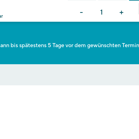
-
+
ar
ann bis spätestens 5 Tage vor dem gewünschten Termin g
TUNGSZEIT UND BEZAHLUNG
ie, dass wir für die Bearbeitung und Organisation Ihrer Anfrage bi
ötigen könnten. Die Bezahlung erfolgt entweder am Tag des Besu
ich mit Rechnung (ausschließlich elektronische Rechnung und Pa
KUNG