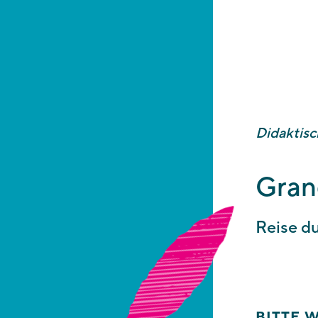
Bitte wählen Si
für diese didakt
Buchungsbestäti
Didaktis
Gran
Reise d
BITTE 