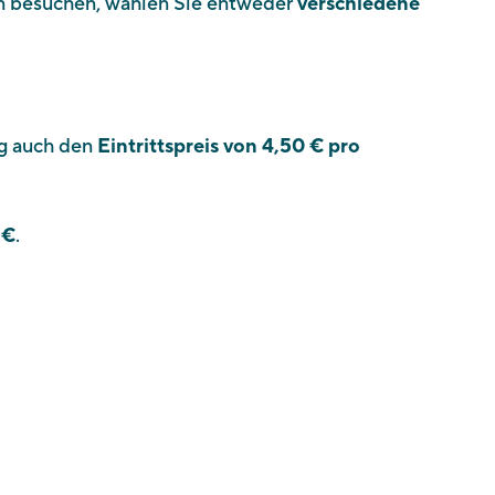
n besuchen, wählen Sie entweder
verschiedene
ng auch den
Eintrittspreis von 4,50 € pro
 €
.
Über uns