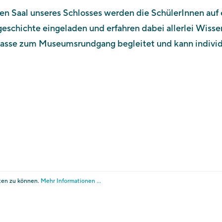
en Saal unseres Schlosses werden die SchülerInnen auf 
St-Valentin-Str. 51A
eschichte eingeladen und erfahren dabei allerlei Wiss
I - 39012 Meran
lasse zum Museumsrundgang begleitet und kann individu
Tel. +39 0473 255 655
E-Mail:
info@touriseum.it
tenschutz
Cookies
Transparente Verwaltung 
instellungen ändern
ng über PagoPA an.
ten zu können.
Mehr Informationen ...