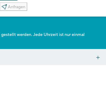
Anfragen
estellt werden. Jede Uhrzeit ist nur einmal
s zu 5
chs vor Ort
goPA).