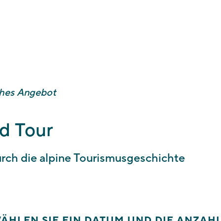
e ein Datum und die Anzahl der Schüler*innen. Wir freuen uns über
ische Aktion. Bei Verfügbarkeit erhalten Sie innerhalb weniger Arb
gung. Sollte Ihr Wunschtermin nicht mehr frei sein, melden wir un
ches Angebot
d Tour
urch die alpine Tourismusgeschichte
WÄHLEN SIE EIN DATUM UND DIE ANZAH