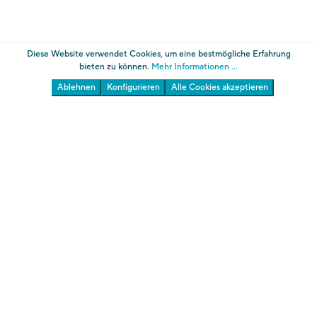
Diese Website verwendet Cookies, um eine bestmögliche Erfahrung
bieten zu können.
Mehr Informationen ...
Ablehnen
Konfigurieren
Alle Cookies akzeptieren
Die Gärten von Schloss Trauttmansdorff
Südtiroler Landesmuseum für Tourismus
Über uns