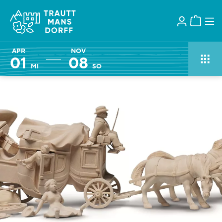
APR
NOV
01
08
MI
SO