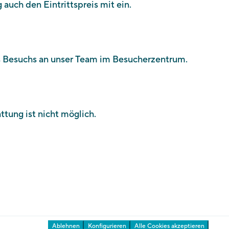
 auch den Eintrittspreis mit ein.
Über uns
Kontakt
es Besuchs an unser Team im Besucherzentrum.
Newsletter
Auszeichnungen
Presse & Download
ttung ist nicht möglich.
Ihre Meinung ist uns wichtig
Gärten
Ablehnen
Konfigurieren
Alle Cookies akzeptieren