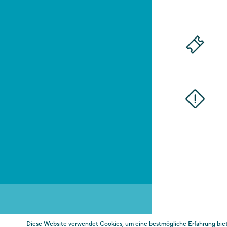
Die Gärten von Schloss Trauttmansdorff
St-Valentin-Str. 51A
I-39012 Meran
Tel. +39 0473 255600
E-Mail:
info@trauttmansdorff.it
AGB
Informationen
Impressum
Da
Transparente Verwaltung Touriseum
Cookie-E
* zuzügl. zum Ticketpreis fallen Kosten für die Bezahlu
Diese Website verwendet Cookies, um eine bestmögliche Erfahrung bie