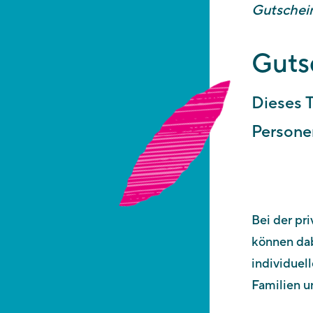
Gutschei
Guts
Dieses T
Persone
Bei der pr
können dab
individuell
Familien u