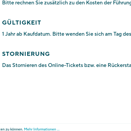
Bitte rechnen Sie zusätzlich zu den Kosten der Führung
Südtiroler Landesmuseum für Tourismus
GÜLTIGKEIT
St-Valentin-Str. 51A
1 Jahr ab Kaufdatum. Bitte wenden Sie sich am Tag d
I - 39012 Meran
Tel. +39 0473 255 655
STORNIERUNG
E-Mail:
info@touriseum.it
Das Stornieren des Online-Tickets bzw. eine Rückersta
tenschutz
Cookies
Transparente Verwaltung 
instellungen ändern
ng über PagoPA an.
ten zu können.
Mehr Informationen ...