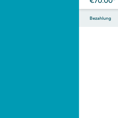
€70.00*
Bezahlung
Trauttmansdorff
über das pagoP
Sobald Sie auf 
Zahlungsportal 
Ihrer E-Mail-Ad
Bitte beachten 
€ bis 2,00 € für
Es stehen folg
Kredit- / Deb
Belastung de