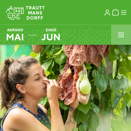
ANFANG
ENDE
MAI
JUN