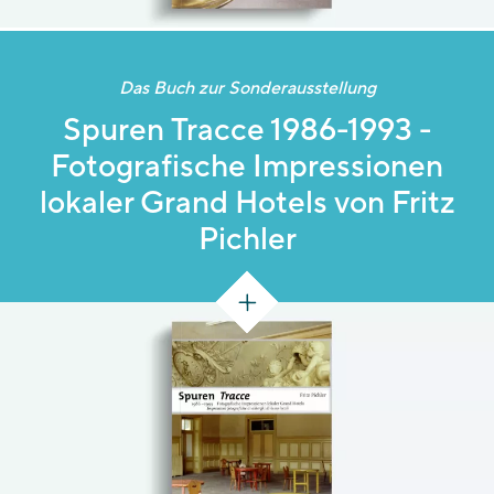
Das Buch zur Sonderausstellung
Spuren Tracce 1986-1993 -
Fotografische Impressionen
lokaler Grand Hotels von Fritz
Pichler
[64 S.]