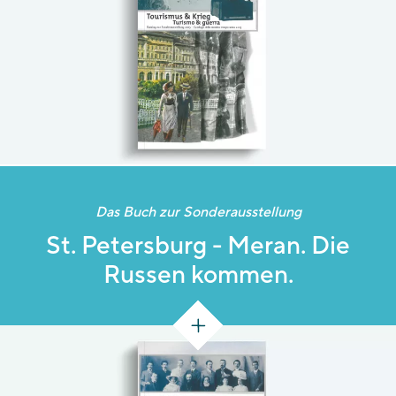
Das Buch zur Sonderausstellung
St. Petersburg - Meran. Die
Russen kommen.
[143 S.]