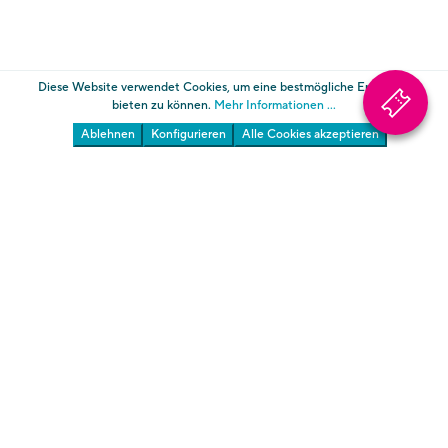
Diese Website verwendet Cookies, um eine bestmögliche Erfahrung
bieten zu können.
Mehr Informationen ...
Ablehnen
Konfigurieren
Alle Cookies akzeptieren
Die Gärten von Schloss Trauttmansdorff
Südtiroler Landesmuseum für Tourismus
Über uns
AGB
Informationen
Impressum
Datenschutz
Cookies
Transparente Verwaltung Gärten
Transparente Verwaltung Touriseum
Cookie-Einstellungen ändern