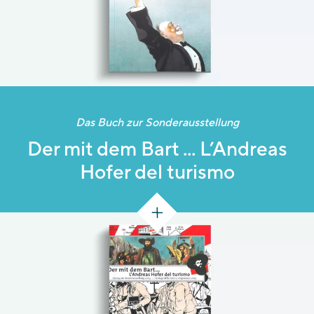
Das Buch zur Sonderausstellung
Der mit dem Bart ... L’Andreas
Hofer del turismo
[140 S.]