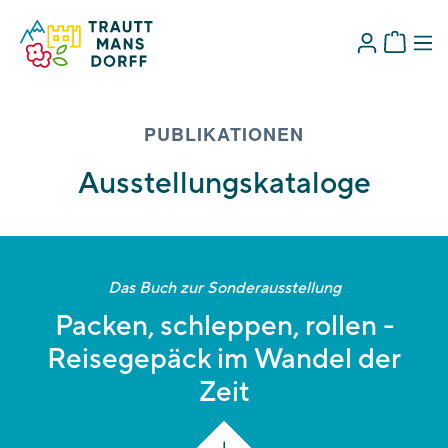
PUBLIKATIONEN
Ausstellungskataloge
Das Buch zur Sonderausstellung
Packen, schleppen, rollen -
Reisegepäck im Wandel der
Die Sonderschau im Touriseum zeigt mehr als 60
Zeit
Exponate aus über 250 Jahren. Fast alle mit einer
besonderen Geschichte. Am Rande geht’s auch um die