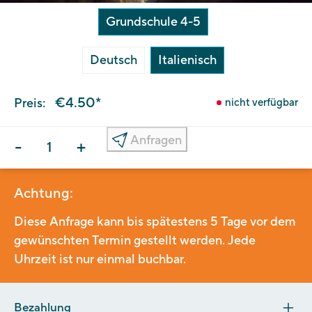
Grundschule 4-5
Deutsch
Italienisch
€4.50*
Preis:
nicht verfügbar
Anfragen
-
+
Achtung:
Diese Anfrage kann bis spätestens 5 Tage vor dem
gewünschten Termin gestellt werden. Jede
Uhrzeit ist nur einmal buchbar.
Bezahlung