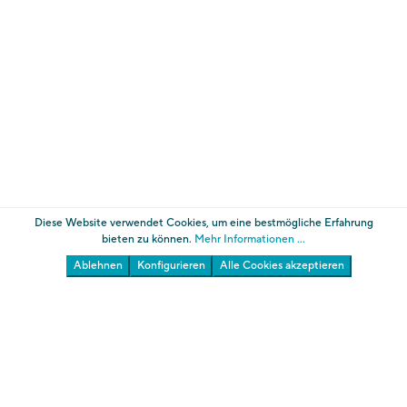
Diese Website verwendet Cookies, um eine bestmögliche Erfahrung
bieten zu können.
Mehr Informationen ...
Ablehnen
Konfigurieren
Alle Cookies akzeptieren
Die Gärten von Schloss Trauttmansdorff
Südtiroler Landesmuseum für Tourismus
Über uns