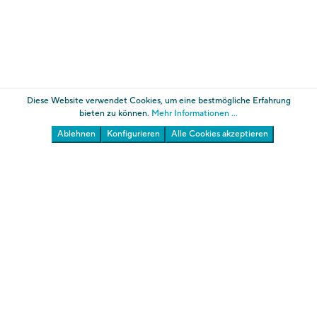
Diese Website verwendet Cookies, um eine bestmögliche Erfahrung
bieten zu können.
Mehr Informationen ...
Ablehnen
Konfigurieren
Alle Cookies akzeptieren
Die Gärten von Schloss Trauttmansdorff
Südtiroler Landesmuseum für Tourismus